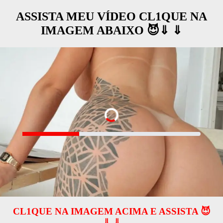
ASSISTA MEU VÍDEO CL1QUE NA
IMAGEM ABAIXO 😈⇓ ⇓
CL1QUE NA IMAGEM ACIMA E ASSISTA 😈
⇓ ⇓